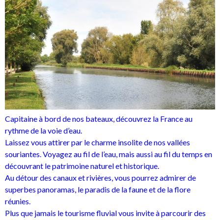
Capitaine à bord de nos bateaux, découvrez la France au
rythme de la voie d’eau.
Laissez vous attirer par le charme insolite de nos vallées
souriantes. Voyagez au fil de l’eau, mais aussi au fil du temps en
découvrant le patrimoine naturel et historique.
Au détour des canaux et rivières, vous pourrez admirer de
superbes panoramas, le paradis de la faune et de la flore
réunies.
Plus que jamais le tourisme fluvial vous invite à parcourir des