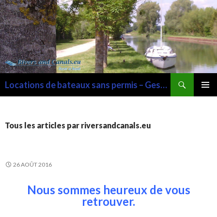
Recherche
Locations de bateaux sans permis – Gestion de port de plaisance –
ALLER
MENU
AU
PRINCI
CONTENU
Tous les articles par riversandcanals.eu
26 AOÛT 2016
Nous sommes heureux de vous
retrouver.