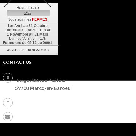
Heure Locale
2:38
Nous sommes
FERMES
1er Avril au 31 Octobre
Lun. au dim. : 8h30 - 19h30
1 Novembre au 31 Mars
Lun. au Ven. : 9h - 17h
Fermeture
du 05/12 au 06/01
Ouvert dans
18 hr 22 mins
CONTACT US
Siège : 32, rue Pasteur
59700 Marcq-en-Baroeul
+ 33 (0) 9 72 86 91 82
riversandcanals.eu@gmail.com