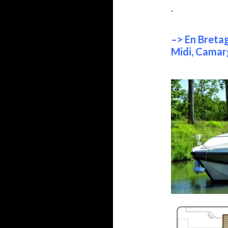
.
–> En Bretag
Midi, Camar