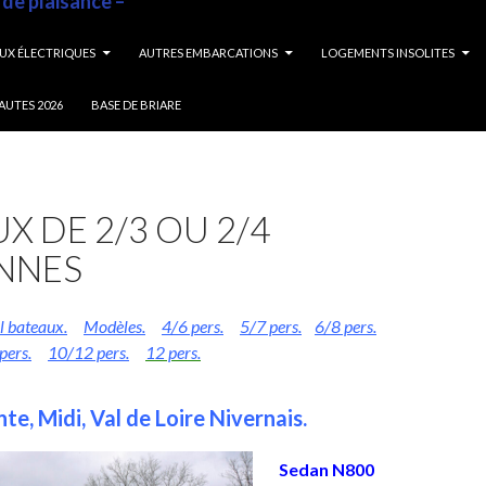
 de plaisance –
UX ÉLECTRIQUES
AUTRES EMBARCATIONS
LOGEMENTS INSOLITES
AUTES 2026
BASE DE BRIARE
X DE 2/3 OU 2/4
NNES
l bateaux.
Modèles.
4/6 pers.
5/7 pers.
6/8 pers.
pers.
10/12 pers.
12 pers.
te, Midi, Val de Loire Nivernais.
Sedan N800