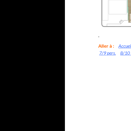
.
Aller à :
Accuei
7/9 pers.
8/10 