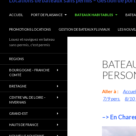
Locations de bateaux sans permis – Gestion de port
ALLER AU CONTENU
ACCUEIL
PORT DE PLAISANCE
BATEAUX HABITABLES
BATEA
PROMOTIONS LOCATIONS
GESTION DE BATEAUX FLUVIAUX
LES NOUVE
Louez et naviguez en bateau
sans permis, c'est permis
REGIONS
BATEAU
BOURGOGNE – FRANCHE
PERSO
COMTÉ
BRETAGNE
Aller à :
Accuei
CENTRE VAL DE LOIRE –
7/9 pers.
8/10 
NIVERNAIS
GRAND-EST
–> En Charen
HAUTS DE FRANCE
NOUVELLE AQUITAINE