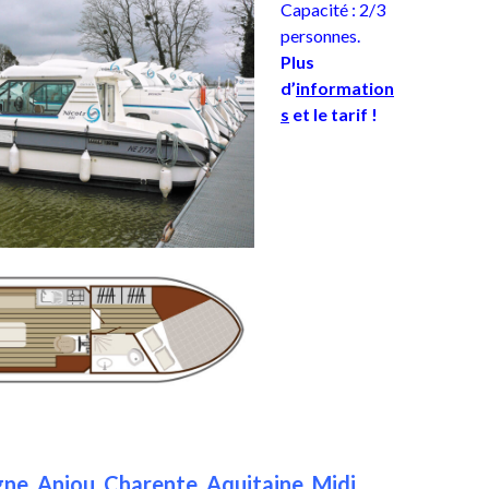
Capacité : 2/3
personnes.
Plus
d’
information
s
et le tarif !
ne, Anjou, Charente, Aquitaine, Midi,