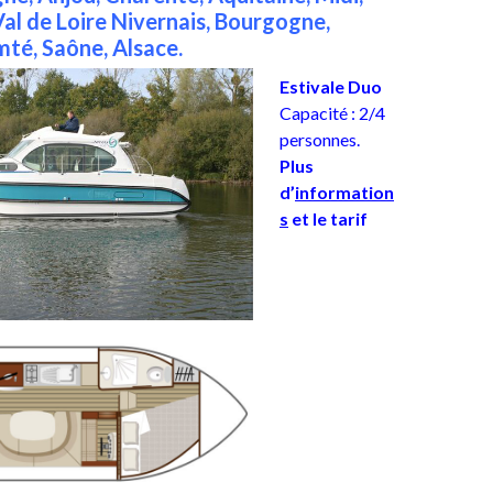
al de Loire Nivernais, Bourgogne,
té, Saône, Alsace.
Est
ivale
Duo
Capacité : 2/4
personnes.
Plus
d’
information
s
et le tarif