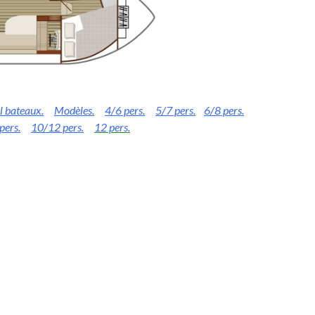
l bateaux.
Modèles.
4/6 pers.
5/7 pers.
6/8 pers.
pers.
10/12 pers.
12 pers.