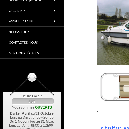
OCCITANIE
PAYS DE LA LOIRE
NOUS SITUER
CONTACTEZ-NOUS !
MENTIONS LÉGALES.
Heure Locale
6:52
Nous sommes
OUVERTS
.
Du 1er Avril au 31 Octobre
Lun. au Dim. : 8h00 - 20h30
Du 1 Novembre au 31 Mars
Lun. au Ven. : 9h00 à 12h00 -
–> En Bretag