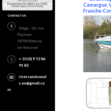
14h00 à 17h00
Camargue, V
Fermeture
Du 06/12 au 11/01
Fermé dans
13 hr 8 mins
Franche-Com
CONTACT US
Siège : 32, rue
Pasteur
59700 Marcq-
en-Baroeul
+ 33 (0) 9 72 86
91 82
riversandcanal
s.eu@gmail.co
m