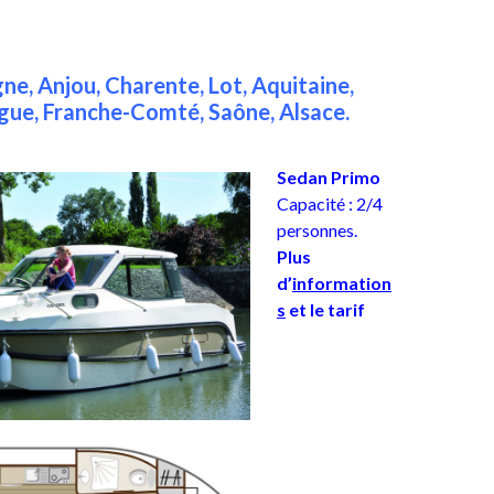
ne, Anjou, Charente, Lot, Aquitaine,
gue, Franche-Comté, Saône, Alsace.
Sedan Primo
Capacité : 2/4
personnes.
Plus
d’
information
s
et le tarif