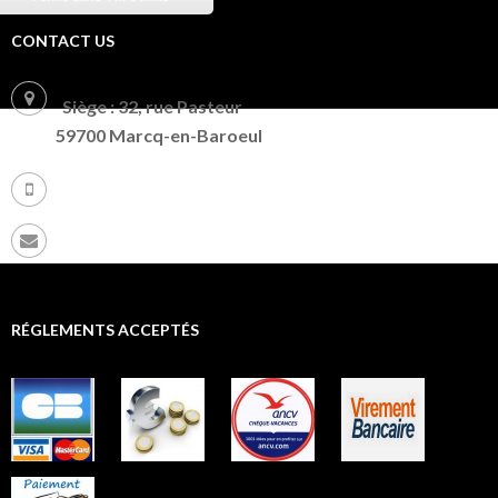
CONTACT US
Siège : 32, rue Pasteur
59700 Marcq-en-Baroeul
+ 33 (0) 9 72 86 91 82
riversandcanals.eu@gmail.com
RÉGLEMENTS ACCEPTÉS