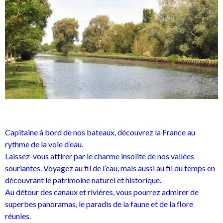
Capitaine à bord de nos bateaux, découvrez la France au
rythme de la voie d’eau.
Laissez-vous attirer par le charme insolite de nos vallées
souriantes. Voyagez au fil de l’eau, mais aussi au fil du temps en
découvrant le patrimoine naturel et historique.
Au détour des canaux et rivières, vous pourrez admirer de
superbes panoramas, le paradis de la faune et de la flore
réunies.