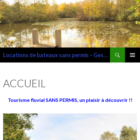
Recherche
Locations de bateaux sans permis – Gestion de port de plaisance –
ALLER
MENU
AU
PRINCI
CONTENU
ACCUEIL
Tourisme fluvial SANS PERMIS, un plaisir à découvrir !!