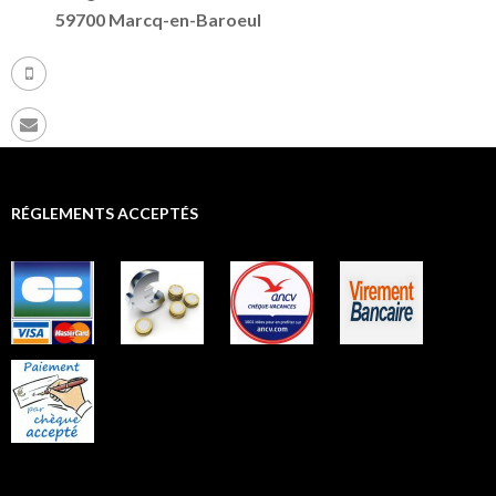
59700 Marcq-en-Baroeul
+ 33 (0) 9 72 86 91 82
riversandcanals.eu@gmail.com
RÉGLEMENTS ACCEPTÉS