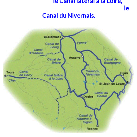
le Canal latéral à la Loire,
l
e
Canal du Nivernais.