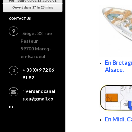
Fermeture
du 05/12 au 06/01
Ouvert dans
17 hr 28 mins
CONTACT US
Siège : 32, rue
Pasteur
59700 Marcq-
en-Baroeul
En Bretag
Alsace.
+ 33 (0) 9 72 86
91 82
riversandcanal
s.eu@gmail.co
m
En Midi, 