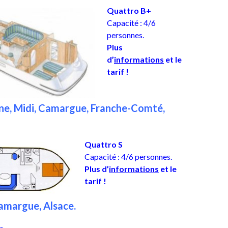
Quattro B+
Capacité : 4/6
personnes.
Plus
d’
informations
et le
tarif !
ne, Midi, Camargue, Franche-Comté,
Quattro S
Capacité : 4/6 personnes.
Plus d’
informations
et le
tarif !
Camargue, Alsace.