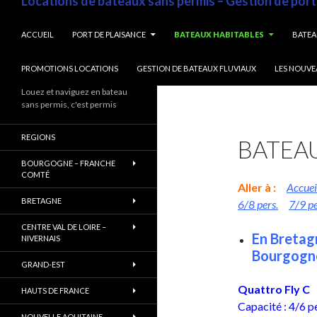
Locations de bateaux sans permis – Gestion de port
ALLER AU CONTENU
ACCUEIL
PORT DE PLAISANCE
BATEAUX HABITABLES
BATEA
PROMOTIONS LOCATIONS
GESTION DE BATEAUX FLUVIAUX
LES NOUVE
Louez et naviguez en bateau
sans permis, c'est permis
REGIONS
BATEAU
BOURGOGNE – FRANCHE
COMTÉ
Aller à :
Accuei
BRETAGNE
6/8 pers.
7/9 pe
CENTRE VAL DE LOIRE –
En Bretag
NIVERNAIS
Bourgogne
GRAND-EST
Quattro Fly C
HAUTS DE FRANCE
Capacité : 4/6 p
NOUVELLE AQUITAINE