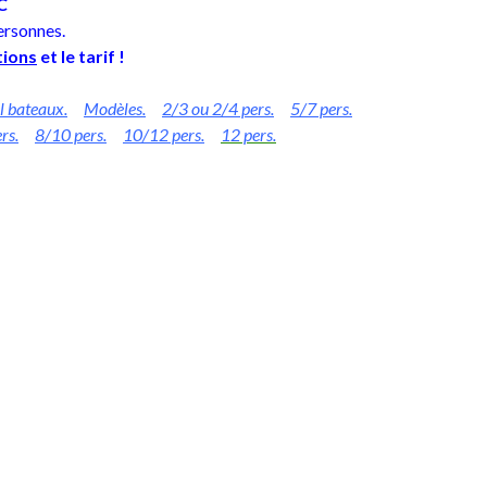
C
ersonnes.
tions
et le tarif !
l bateaux.
Modèles.
2/3 ou 2/4 pers.
5/7 pers.
rs.
8/10 pers.
10/12 pers.
12 pers.