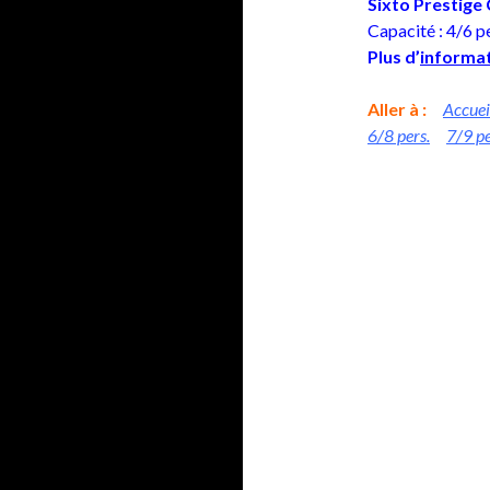
Sixto Prestige 
Capacité : 4/6 p
Plus d’
informa
Aller à :
Accuei
6/8 pers.
7/9 pe