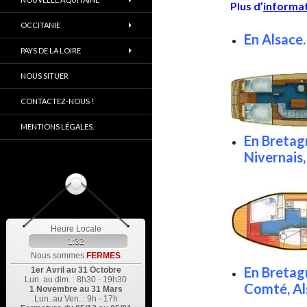
Plus d’
informa
OCCITANIE
En Alsace.
PAYS DE LA LOIRE
NOUS SITUER
CONTACTEZ-NOUS !
MENTIONS LÉGALES.
En Bretagn
Nivernais,
Heure Locale
1:32
Nous sommes
FERMES
En Bretag
1er Avril au 31 Octobre
Lun. au dim. : 8h30 - 19h30
Comté, Al
1 Novembre au 31 Mars
Lun. au Ven. : 9h - 17h