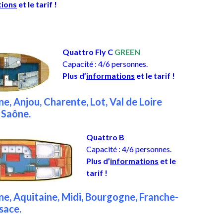
tions
et le tarif !
Quattro Fly C
GREEN
Capacité : 4/6 personnes.
Plus d’
informations
et le tarif !
e, Anjou, Charente, Lot, Val de Loire
 Saône.
Quattro B
Capacité : 4/6 personnes.
Plus d’
informations
et le
tarif !
ne, Aquitaine, Midi, Bourgogne, Franche-
sace.