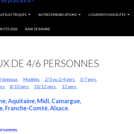
 de plaisance –
UX ÉLECTRIQUES
AUTRES EMBARCATIONS
LOGEMENTS INSOLITES
AUTES 2026
BASE DE BRIARE
X DE 4/6 PERSONNES
l bateaux.
Modèles.
2/3 ou 2/4 pers.
5/7 pers.
rs.
8/10 pers.
10/12 pers.
12 pers.
ne, Aquitaine, Midi, Camargue,
, Franche-Comté, Alsace.
ersonnes.