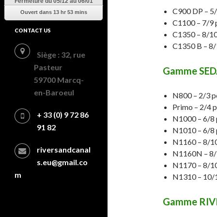
Fermeture
du 05/12 au 06/01
C900 DP – 5/
Ouvert dans
13 hr 53 mins
C1100 – 7/9 
CONTACT US
C1350 – 8/10
C1350 B – 8/
Siège : 32, rue
Pasteur
Gamme SE
59700 Marcq-
en-Baroeul
N800 – 2/3 p
Primo – 2/4 p
+ 33 (0) 9 72 86
N1000 – 6/8 
91 82
N1010 – 6/8 
N1160 – 8/10
riversandcanal
N1160N – 8/
s.eu@gmail.co
N1170 – 8/10
m
N1310 – 10/1
Gamme RIV