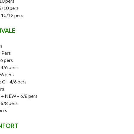
10 pers
8/10 pers
– 10/12 pers
IVALE
rs
6 Pers
/6 pers
 4/6 pers
/6 pers
e C – 4/6 pers
ers
o + NEW – 6/8 pers
 6/8 pers
pers
NFORT