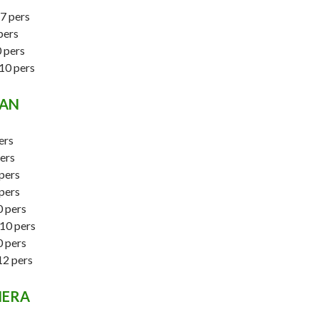
7 pers
pers
 pers
10 pers
DAN
ers
ers
pers
pers
 pers
10 pers
 pers
2 pers
IERA