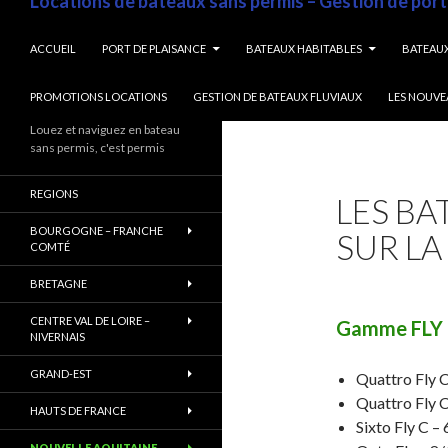
Locations de bateaux sans permis – Gestion de port
ALLER AU CONTENU
ACCUEIL
PORT DE PLAISANCE
BATEAUX HABITABLES
BATEAUX
PROMOTIONS LOCATIONS
GESTION DE BATEAUX FLUVIAUX
LES NOUVE
Louez et naviguez en bateau
sans permis, c'est permis
REGIONS
LES BA
BOURGOGNE – FRANCHE
SUR LA
COMTÉ
BRETAGNE
CENTRE VAL DE LOIRE –
Gamme FLY
NIVERNAIS
GRAND-EST
Quattro Fly C
Quattro Fly C
HAUTS DE FRANCE
Sixto Fly C – 
NOUVELLE AQUITAINE