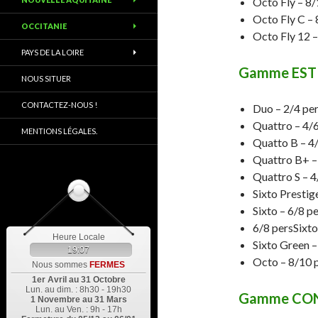
Octo Fly – 8/
Octo Fly C – 
OCCITANIE
Octo Fly 12 
PAYS DE LA LOIRE
Gamme EST
NOUS SITUER
CONTACTEZ-NOUS !
Duo – 2/4 pe
Quattro – 4/
MENTIONS LÉGALES.
Quatto B – 4
Quattro B+ –
Quattro S – 4
Sixto Prestig
Sixto – 6/8 p
6/8 persSixt
Heure Locale
Sixto Green –
19:07
Octo – 8/10 
Nous sommes
FERMES
1er Avril au 31 Octobre
Lun. au dim. : 8h30 - 19h30
Gamme CO
1 Novembre au 31 Mars
Lun. au Ven. : 9h - 17h